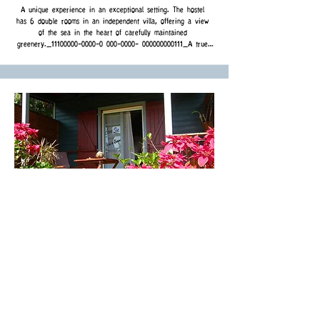
A unique experience in an exceptional setting. The hostel 
has 6 double rooms in an independent villa, offering a view 
of the sea in the heart of carefully maintained 
greenery._11100000-0000-0 000-0000- 000000000111_A true 
corner of paradise for lovers of Creole cuisine and travelers 
looking for a change of scenery.
Canasuc