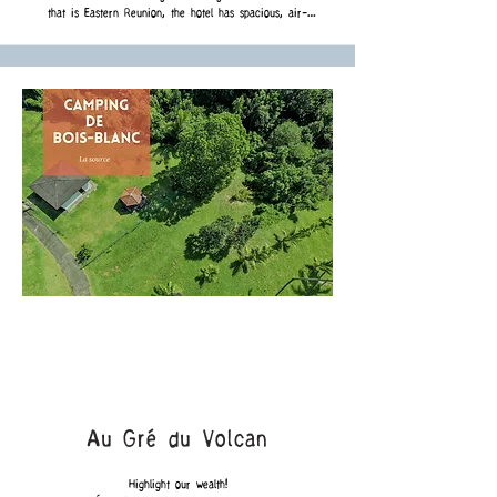
that is Eastern Reunion, the hotel has spacious, air-
conditioned rooms meeting your comfort requirements with 
walk-in shower or bathtub.
Au Gré du Volcan
Highlight our wealth!
