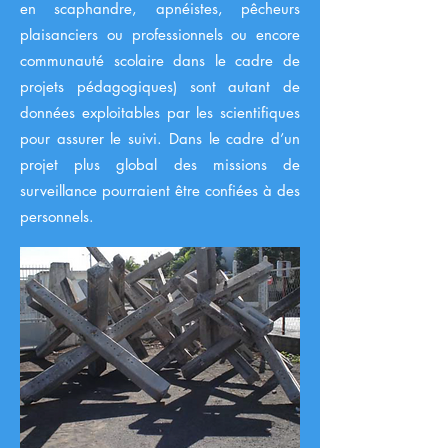
en scaphandre, apnéistes, pêcheurs
plaisanciers ou professionnels ou encore
communauté scolaire dans le cadre de
projets pédagogiques) sont autant de
données exploitables par les scientifiques
pour assurer le suivi. Dans le cadre d’un
projet plus global des missions de
surveillance pourraient être confiées à des
personnels.