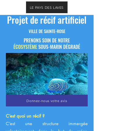
LE PAYS DES LAVES
Projet de récif artificiel
VILLE DE SAINTE-ROSE
PRENONS SOIN DE NOTRE
ÉCOSYSTÈME
SOUS-MARIN DÉGRADÉ
Donnez-nous votre avis
C’est quoi un récif ?
C’est une structure immergée