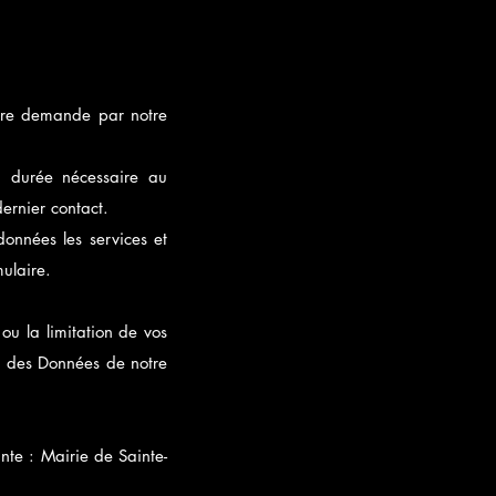
votre demande par notre
a durée nécessaire au
rnier contact.
données les services et
ulaire.
ou la limitation de vos
on des Données de notre
ante : Mairie de Sainte-