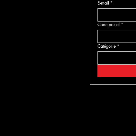
E‑mail
*
Code postal
*
Catégorie
*