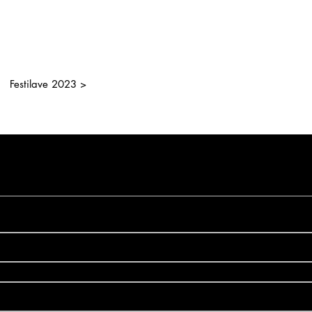
film competition
)
Festilave
(amateur photo and
film competition
)
Festilave 2023 >