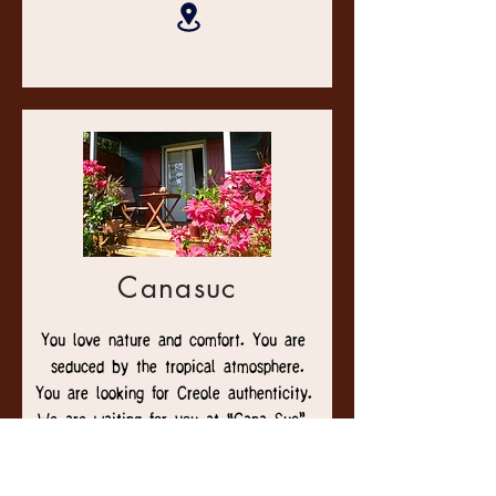
000-0000- 000000000111_A true corner 
of paradise for lovers of Creole cuisine 
and travelers looking for a change of 
scenery.
Canasuc
You love nature and comfort. You are 
seduced by the tropical atmosphere.

You are looking for Creole authenticity. 
We are waiting for you at “Cana Suc”. 
Our guest room and our two rural lodges 
offer you charming accommodation, at 