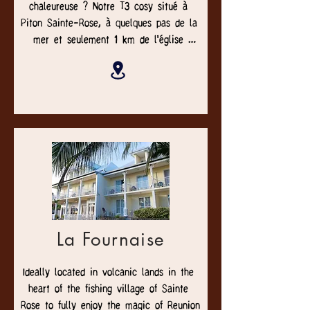
chaleureuse ? Notre T3 cosy situé à 
Piton Sainte-Rose, à quelques pas de la 
mer et seulement 1 km de l'église 
Notre-Dame des Laves, est l'endroit 
idéal pour vous. Profitez de 4 couchages 
dans 2 chambres séparées avec lits 
doubles, détendez-vous sur le canapé 
après une journée de randonnée, et 
préparez vos repas dans une cuisine 
entièrement équipée. Avec un Wi-Fi 
haut débit gratuit et un parking privatif, 
tout est pensé pour votre confort.
La Fournaise
Ideally located in volcanic lands in the 
heart of the fishing village of Sainte 
Rose to fully enjoy the magic of Reunion 