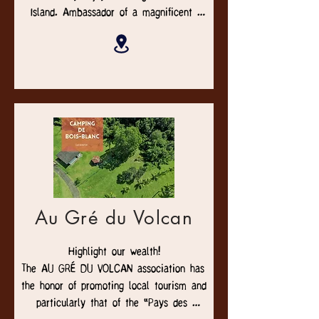
Island. Ambassador of a magnificent 
region full of attractions that is Eastern 
Reunion, the hotel has spacious, air-
conditioned rooms meeting your comfort 
requirements with walk-in shower or 
bathtub.
Au Gré du Volcan
Highlight our wealth!

The AU GRÉ DU VOLCAN association has 
the honor of promoting local tourism and 
particularly that of the “Pays des 