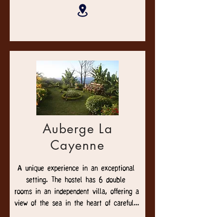
Laves”.

We offer you a place to live in order to 
organize your outdoor adventures 
(camping, leisure activities, workshops, 
outdoor activities, private festivities, 
etc.)
Auberge La
Cayenne
A unique experience in an exceptional 
setting. The hostel has 6 double 
rooms in an independent villa, offering a 
view of the sea in the heart of carefully 
maintained greenery._11100000-0000-0 