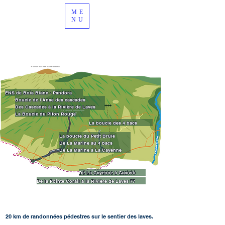
ME
NU
ENS de Bois Blanc - Pandora
Boucle de l'Anse des cascades
Des Cascades à la Rivière de Laves
La Boucle du Piton Rouge
La boucle des 4 bacs
La boucle du Petit Brûlé
De La Marine au 4 bacs
De La Marine à La Cayenne
De La Cayenne à Gasivili
De la Pointe Corail à la Rivière de Laves 77
20 km de randonnées pédestres sur le sentier des laves.